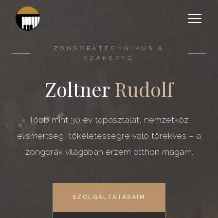
Főoldal
ZONGORATECHNIKUS &
SZAKÉRTŐ
Rólam
Zoltner
Rudolf
Szolgáltat
Szakmai életú
Több mint 30 év tapasztalat, nemzetközi
Hasznos
Szakmai képz
Zongorahango
elismertség, tökéletességre való törekvés – a
tanácsok
zongorák világában érzem otthon magam.
Szoftverfejles
Javítás & Felú
Hangszere
Hogyan vásár
Előadó, oktató
Silent (csende
zongorát?
zongora
SZOLGÁLTATÁSAIM
Előadóművés
Hogyan óvjuk