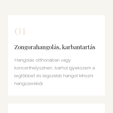
01
Zongorahangolás, karbantartás
Hangolás otthonában vagy
koncerthelyszínen, bárhol igyekszem a
legtöbbet és legszebb hangot kihozni
hangszeréből.