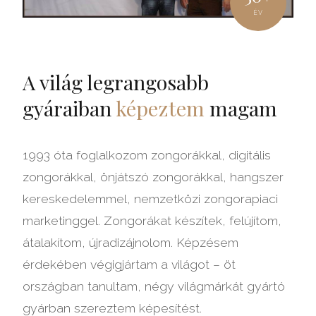
ÉV
A világ legrangosabb
gyáraiban
képeztem
magam
1993 óta foglalkozom zongorákkal, digitális
zongorákkal, önjátszó zongorákkal, hangszer
kereskedelemmel, nemzetközi zongorapiaci
marketinggel. Zongorákat készítek, felújítom,
átalakítom, újradizájnolom. Képzésem
érdekében végigjártam a világot – öt
országban tanultam, négy világmárkát gyártó
gyárban szereztem képesítést.