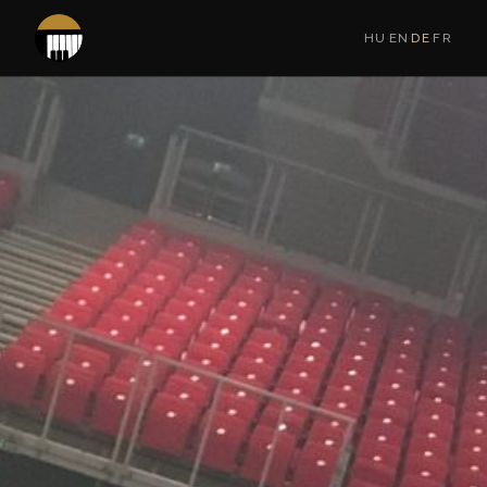
HU
·
EN
·
DE
·
FR